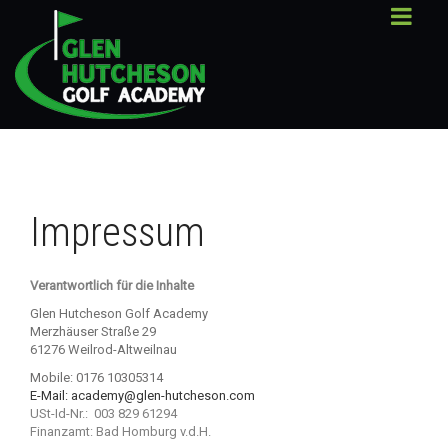
Impressum
Verantwortlich für die Inhalte
Glen Hutcheson Golf Academy
Merzhäuser Straße 29
61276 Weilrod-Altweilnau
Mobile: 0176 10305314
E-Mail: academy@glen-hutcheson.com
USt-Id-Nr.: 003 829 61294
Finanzamt: Bad Homburg v.d.H.